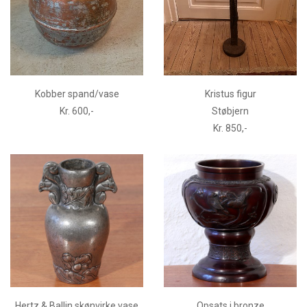
Kobber spand/vase
Kristus figur
Kr. 600,-
Støbjern
Kr. 850,-
Hertz & Ballin skønvirke vase
Opsats i bronze