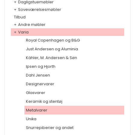
+
Dagligstuemøbler
+
Soveværelsesmøbler
Tilbud
+
Andre møbler
+
Varia
Royal Copenhagen og B&G
Just Andersen og Aluminia
Kähler, M. Andersen & Søn
Ipsen og Hjorth
Dahl Jensen
Designervarer
Glasvarer
Keramik og stentøj
Metalvarer
Unika
Snurrepiberier og andet